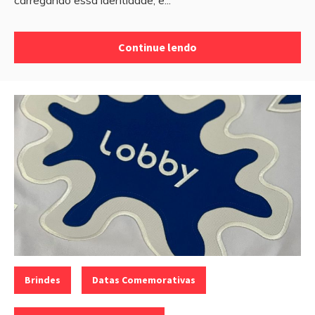
Continue lendo
Categorias:
,
,
Brindes
Datas Comemorativas