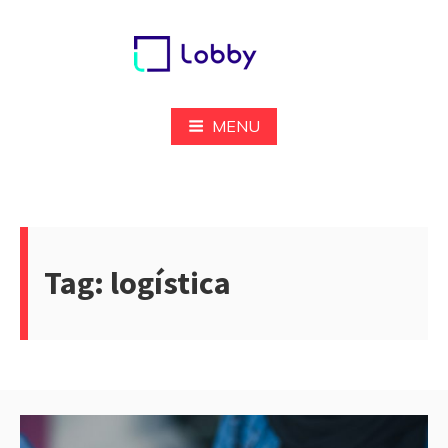
Pular
para
o
conteúdo
Lobby
MENU
Tag:
logística