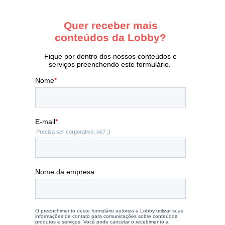
Ir
para
o
rodapé