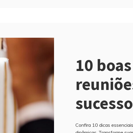
10 boas
reuniõe
sucesso
Confira 10 dicas essenciais
dinâmicas. Transforme suas