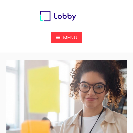
Pular
para
o
conteúdo
Lobby
MENU