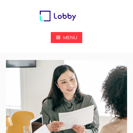
Pular
para
o
conteúdo
Lobby
MENU