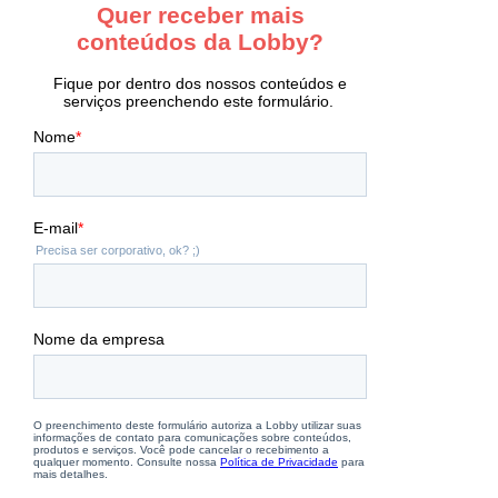
Ir
para
o
rodapé