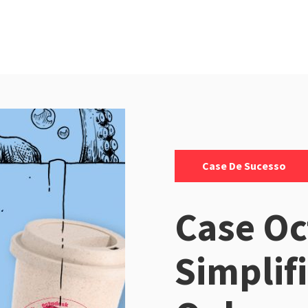
Categorias:
Case De Sucesso
Case Oc
Simplif