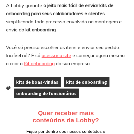
A Lobby garante
o jeito mais fácil de enviar kits de
onboarding para seus colaboradores e clientes
,
simplificando todo processo envolvido na montagem e
envio do
kit onboarding
.
Você só precisa escolher os itens e enviar seu pedido.
Incrível né? É só
acessar o site
e começar agora mesmo
a criar o
Kit onboarding
da sua empresa.
kits de boas-vindas
kits de onboarding
,
,
Tags:
onboarding de funcionários
Ir
para
o